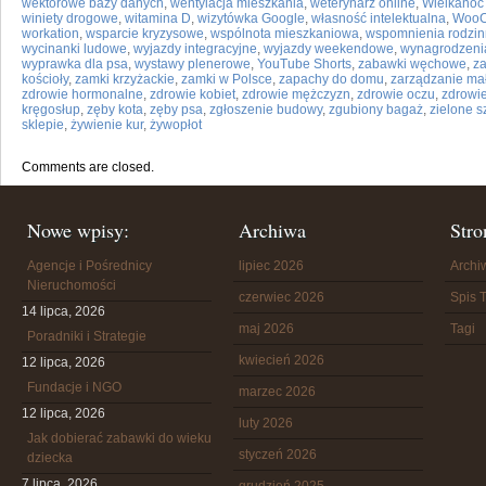
wektorowe bazy danych
,
wentylacja mieszkania
,
weterynarz online
,
Wielkanoc 
winiety drogowe
,
witamina D
,
wizytówka Google
,
własność intelektualna
,
WooC
workation
,
wsparcie kryzysowe
,
wspólnota mieszkaniowa
,
wspomnienia rodzi
wycinanki ludowe
,
wyjazdy integracyjne
,
wyjazdy weekendowe
,
wynagrodzeni
wyprawka dla psa
,
wystawy plenerowe
,
YouTube Shorts
,
zabawki węchowe
,
za
kościoły
,
zamki krzyżackie
,
zamki w Polsce
,
zapachy do domu
,
zarządzanie mał
zdrowie hormonalne
,
zdrowie kobiet
,
zdrowie mężczyzn
,
zdrowie oczu
,
zdrowie
kręgosłup
,
zęby kota
,
zęby psa
,
zgłoszenie budowy
,
zgubiony bagaż
,
zielone s
sklepie
,
żywienie kur
,
żywopłot
Comments are closed.
Nowe wpisy:
Archiwa
Stro
Agencje i Pośrednicy
lipiec 2026
Arch
Nieruchomości
czerwiec 2026
Spis T
14 lipca, 2026
maj 2026
Tagi
Poradniki i Strategie
kwiecień 2026
12 lipca, 2026
Fundacje i NGO
marzec 2026
12 lipca, 2026
luty 2026
Jak dobierać zabawki do wieku
styczeń 2026
dziecka
7 lipca, 2026