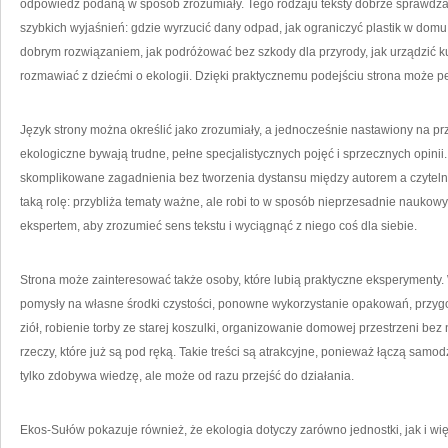
odpowiedź podaną w sposób zrozumiały. Tego rodzaju teksty dobrze sprawdzaj
szybkich wyjaśnień: gdzie wyrzucić dany odpad, jak ograniczyć plastik w dom
dobrym rozwiązaniem, jak podróżować bez szkody dla przyrody, jak urządzić k
rozmawiać z dziećmi o ekologii. Dzięki praktycznemu podejściu strona może p
Język strony można określić jako zrozumiały, a jednocześnie nastawiony na pr
ekologiczne bywają trudne, pełne specjalistycznych pojęć i sprzecznych opini
skomplikowane zagadnienia bez tworzenia dystansu między autorem a czyteln
taką rolę: przybliża tematy ważne, ale robi to w sposób nieprzesadnie naukowy
ekspertem, aby zrozumieć sens tekstu i wyciągnąć z niego coś dla siebie.
Strona może zainteresować także osoby, które lubią praktyczne eksperymenty.
pomysły na własne środki czystości, ponowne wykorzystanie opakowań, przyg
ziół, robienie torby ze starej koszulki, organizowanie domowej przestrzeni bez
rzeczy, które już są pod ręką. Takie treści są atrakcyjne, ponieważ łączą samod
tylko zdobywa wiedzę, ale może od razu przejść do działania.
Ekos-Sułów pokazuje również, że ekologia dotyczy zarówno jednostki, jak i w