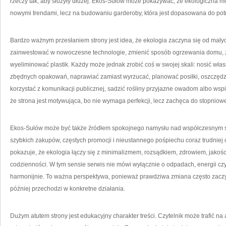
rzeczy tak, aby służyły dłużej. Ekos-Sułów może pokazywać, że ekologiczna 
nowymi trendami, lecz na budowaniu garderoby, która jest dopasowana do pot
Bardzo ważnym przesłaniem strony jest idea, że ekologia zaczyna się od mały
zainwestować w nowoczesne technologie, zmienić sposób ogrzewania domu, 
wyeliminować plastik. Każdy może jednak zrobić coś w swojej skali: nosić wła
zbędnych opakowań, naprawiać zamiast wyrzucać, planować posiłki, oszczęd
korzystać z komunikacji publicznej, sadzić rośliny przyjazne owadom albo wspier
że strona jest motywująca, bo nie wymaga perfekcji, lecz zachęca do stopniowe
Ekos-Sułów może być także źródłem spokojnego namysłu nad współczesnym sty
szybkich zakupów, częstych promocji i nieustannego pośpiechu coraz trudniej 
pokazuje, że ekologia łączy się z minimalizmem, rozsądkiem, zdrowiem, jakości
codzienności. W tym sensie serwis nie mówi wyłącznie o odpadach, energii czy 
harmonijnie. To ważna perspektywa, ponieważ prawdziwa zmiana często zaczy
później przechodzi w konkretne działania.
Dużym atutem strony jest edukacyjny charakter treści. Czytelnik może trafić na