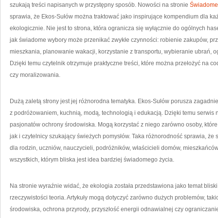
szukają treści napisanych w przystępny sposób. Nowości na stronie
Świadome
sprawia, że Ekos-Sułów można traktować jako inspirujące kompendium dla każd
ekologicznie. Nie jest to strona, która ogranicza się wyłącznie do ogólnych has
jak świadome wybory może przenikać zwykłe czynności: robienie zakupów, pr
mieszkania, planowanie wakacji, korzystanie z transportu, wybieranie ubrań, o
Dzięki temu czytelnik otrzymuje praktyczne treści, które można przełożyć na c
czy moralizowania.
Dużą zaletą strony jest jej różnorodna tematyka. Ekos-Sułów porusza zagadni
z podróżowaniem, kuchnią, modą, technologią i edukacją. Dzięki temu serwis n
pasjonatów ochrony środowiska. Mogą korzystać z niego zarówno osoby, które 
jak i czytelnicy szukający świeżych pomysłów. Taka różnorodność sprawia, ż
dla rodzin, uczniów, nauczycieli, podróżników, właścicieli domów, mieszkańców
wszystkich, którym bliska jest idea bardziej świadomego życia.
Na stronie wyraźnie widać, że ekologia została przedstawiona jako temat blisk
rzeczywistości teoria. Artykuły mogą dotyczyć zarówno dużych problemów, taki
środowiska, ochrona przyrody, przyszłość energii odnawialnej czy ograniczani