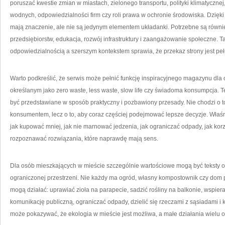
poruszać kwestie zmian w miastach, zielonego transportu, polityki klimatyczne
wodnych, odpowiedzialności firm czy roli prawa w ochronie środowiska. Dzięki
mają znaczenie, ale nie są jedynym elementem układanki. Potrzebne są równie
przedsiębiorstw, edukacja, rozwój infrastruktury i zaangażowanie społeczne
odpowiedzialnością a szerszym kontekstem sprawia, że przekaz strony jest peł
Warto podkreślić, że serwis może pełnić funkcję inspiracyjnego magazynu dla
określanym jako zero waste, less waste, slow life czy świadoma konsumpcja. 
być przedstawiane w sposób praktyczny i pozbawiony przesady. Nie chodzi o to
konsumentem, lecz o to, aby coraz częściej podejmować lepsze decyzje. Właśni
jak kupować mniej, jak nie marnować jedzenia, jak ograniczać odpady, jak korz
rozpoznawać rozwiązania, które naprawdę mają sens.
Dla osób mieszkających w mieście szczególnie wartościowe mogą być teksty o
ograniczonej przestrzeni. Nie każdy ma ogród, własny kompostownik czy dom
mogą działać: uprawiać zioła na parapecie, sadzić rośliny na balkonie, wspiera
komunikację publiczną, ograniczać odpady, dzielić się rzeczami z sąsiadami i k
może pokazywać, że ekologia w mieście jest możliwa, a małe działania wielu