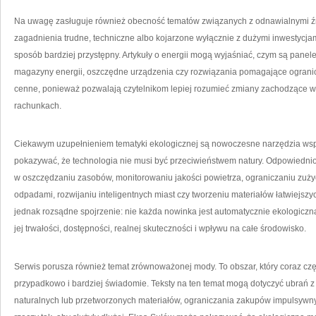
Na uwagę zasługuje również obecność tematów związanych z odnawialnymi źród
zagadnienia trudne, techniczne albo kojarzone wyłącznie z dużymi inwestycja
sposób bardziej przystępny. Artykuły o energii mogą wyjaśniać, czym są panel
magazyny energii, oszczędne urządzenia czy rozwiązania pomagające ogranicz
cenne, ponieważ pozwalają czytelnikom lepiej rozumieć zmiany zachodzące 
rachunkach.
Ciekawym uzupełnieniem tematyki ekologicznej są nowoczesne narzędzia ws
pokazywać, że technologia nie musi być przeciwieństwem natury. Odpowiedn
w oszczędzaniu zasobów, monitorowaniu jakości powietrza, ograniczaniu zuż
odpadami, rozwijaniu inteligentnych miast czy tworzeniu materiałów łatwiejs
jednak rozsądne spojrzenie: nie każda nowinka jest automatycznie ekologiczna
jej trwałości, dostępności, realnej skuteczności i wpływu na całe środowisko.
Serwis porusza również temat zrównoważonej mody. To obszar, który coraz cz
przypadkowo i bardziej świadomie. Teksty na ten temat mogą dotyczyć ubrań z 
naturalnych lub przetworzonych materiałów, ograniczania zakupów impulsywny