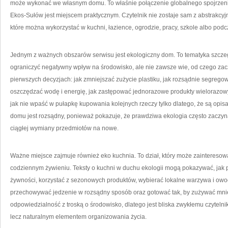
może wykonać we własnym domu. To właśnie połączenie globalnego spojrzeni
Ekos-Sułów jest miejscem praktycznym. Czytelnik nie zostaje sam z abstrakcyj
które można wykorzystać w kuchni, łazience, ogrodzie, pracy, szkole albo pod
Jednym z ważnych obszarów serwisu jest ekologiczny dom. To tematyka szcze
ograniczyć negatywny wpływ na środowisko, ale nie zawsze wie, od czego z
pierwszych decyzjach: jak zmniejszać zużycie plastiku, jak rozsądnie segregow
oszczędzać wodę i energię, jak zastępować jednorazowe produkty wielorazowy
jak nie wpaść w pułapkę kupowania kolejnych rzeczy tylko dlatego, że są opis
domu jest rozsądny, ponieważ pokazuje, że prawdziwa ekologia często zaczyna
ciągłej wymiany przedmiotów na nowe.
Ważne miejsce zajmuje również eko kuchnia. To dział, który może zainteres
codziennym żywieniu. Teksty o kuchni w duchu ekologii mogą pokazywać, jak
żywności, korzystać z sezonowych produktów, wybierać lokalne warzywa i owoc
przechowywać jedzenie w rozsądny sposób oraz gotować tak, by zużywać mniej
odpowiedzialność z troską o środowisko, dlatego jest bliska zwykłemu czytelni
lecz naturalnym elementem organizowania życia.