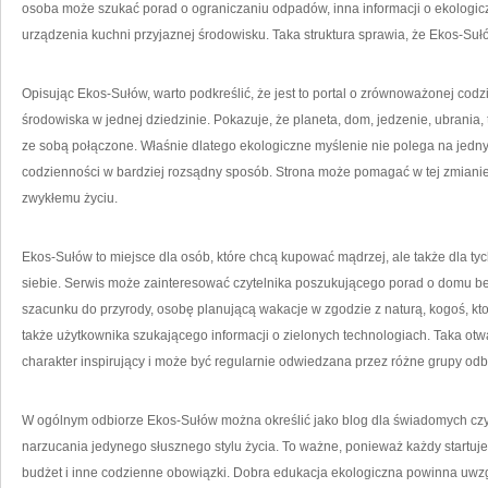
osoba może szukać porad o ograniczaniu odpadów, inna informacji o ekologicz
urządzenia kuchni przyjaznej środowisku. Taka struktura sprawia, że Ekos-Sułó
Opisując Ekos-Sułów, warto podkreślić, że jest to portal o zrównoważonej cod
środowiska w jednej dziedzinie. Pokazuje, że planeta, dom, jedzenie, ubrania, 
ze sobą połączone. Właśnie dlatego ekologiczne myślenie nie polega na jedn
codzienności w bardziej rozsądny sposób. Strona może pomagać w tej zmianie, 
zwykłemu życiu.
Ekos-Sułów to miejsce dla osób, które chcą kupować mądrzej, ale także dla tyc
siebie. Serwis może zainteresować czytelnika poszukującego porad o domu be
szacunku do przyrody, osobę planującą wakacje w zgodzie z naturą, kogoś, kt
także użytkownika szukającego informacji o zielonych technologiach. Taka otw
charakter inspirujący i może być regularnie odwiedzana przez różne grupy odb
W ogólnym odbiorze Ekos-Sułów można określić jako blog dla świadomych czy
narzucania jedynego słusznego stylu życia. To ważne, ponieważ każdy startuje
budżet i inne codzienne obowiązki. Dobra edukacja ekologiczna powinna uwz