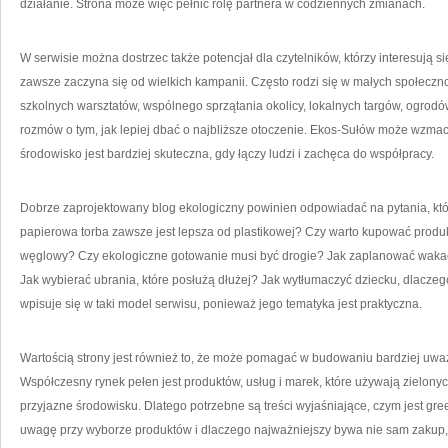
działanie. Strona może więc pełnić rolę partnera w codziennych zmianach.
W serwisie można dostrzec także potencjał dla czytelników, którzy interesują 
zawsze zaczyna się od wielkich kampanii. Często rodzi się w małych społeczn
szkolnych warsztatów, wspólnego sprzątania okolicy, lokalnych targów, ogrod
rozmów o tym, jak lepiej dbać o najbliższe otoczenie. Ekos-Sułów może wzmacn
środowisko jest bardziej skuteczna, gdy łączy ludzi i zachęca do współpracy.
Dobrze zaprojektowany blog ekologiczny powinien odpowiadać na pytania, któ
papierowa torba zawsze jest lepsza od plastikowej? Czy warto kupować produk
węglowy? Czy ekologiczne gotowanie musi być drogie? Jak zaplanować wakacj
Jak wybierać ubrania, które posłużą dłużej? Jak wytłumaczyć dziecku, dlacz
wpisuje się w taki model serwisu, ponieważ jego tematyka jest praktyczna.
Wartością strony jest również to, że może pomagać w budowaniu bardziej uważ
Współczesny rynek pełen jest produktów, usług i marek, które używają zielonyc
przyjazne środowisku. Dlatego potrzebne są treści wyjaśniające, czym jest gre
uwagę przy wyborze produktów i dlaczego najważniejszy bywa nie sam zakup, al