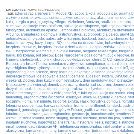
CATEGORIES:
NOWE TECHNOLOGIE
Tagi:
administracja serwerami
,
Adobe XD
,
adopcja kota
,
adopcja psa
,
agama b
wyżywieniem
,
aktywizacja seniora
,
aktywność po pracy
,
akwarium morskie
,
ak
kota
,
alergia u psa
,
algorytmy
,
Allegro
,
Alzheimer
,
Amazon
,
analiza konkurencji
słuchowe
,
aplikacje cross-platform
,
aplikacje desktopowe
,
aplikacje podróżnic
turystyczna
,
architektura aplikacji
,
architektura bibliotek
,
architektura drewnian
Arduino
,
aromaterapia domowa
,
astroturystyka
,
audiobooki dla dzieci
,
audyt S
automatyzacja no-code
,
autostrady w Europie
,
backend
,
backup w chmurze
,
ba
badanie tarczycy
,
bazy danych SQL
,
beczka na deszczówkę
,
behawiorysta kot
bezpieczeństwo AI
,
bezpieczeństwo dzieci w domu
,
bezpieczeństwo seniora
,
b
Wi-Fi
,
bezpieczne wiercenie
,
biblioteki lokalne
,
bieganie rekreacyjne
,
bieganie 
barku
,
ból kolana
,
ból pleców
,
Boże Narodzenie poza domem
,
budki lęgowe
,
b
firmowy
,
cholesterol
,
chomik
,
choroby odkleszczowe
,
chóry
,
CI CD
,
cięcie drze
Europa
,
city break Polska
,
cmentarze zabytkowe
,
compliance
,
content plan
,
cow
cyberhigiena firmy
,
cyfrowy detoks
,
czujnik czadu
,
czujnik dymu
,
czujniki IoT
,
cz
engineering
,
data science
,
deep learning
,
dekoracje jesienne
,
dekoracje letnie
dekoracje zimowe
,
delegowanie zadań
,
demencja
,
design system
,
DevOps
,
di
weekend
,
Docker
,
dom kultury
,
dom letniskowy
,
dom modułowy
,
dom przyjazny
tymczasowy dla zwierząt
,
domek całoroczny
,
domki nad jeziorem
,
domowa bibl
dożynki
,
drapak dla kota
,
dropshipping
,
drukowanie żywiczne
,
due diligence
,
d
działka rekreacyjna
,
dziennik wdzięczności
,
e-faktury
,
edukacja muzealna
,
eko
marketing
,
ergonomiczne ćwiczenia
,
eseistyka
,
etyka AI
,
etykiety kurierskie
,
fak
rodzinny
,
Figma
,
first minute
,
fizjoprofilaktyka
,
Flask
,
florystyka domowa
,
fortyfik
fotografia podróżnicza
,
franczyza lokalna
,
frontend
,
fulfillment
,
full stack
,
gady 
lamparci
,
genealogia
,
glamping
,
góry w Polsce
,
grafika wektorowa
,
granice oso
fabularne papierowe
,
gwara regionalna
,
gwarancja
,
hamakowanie
,
headless 
wzroku
,
historia lokalna
,
home staging
,
hostele rodzinne
,
hotel dla psa
,
hurtow
implanty słuchowe
,
improwizacja teatralna
,
Instagram Reels
,
instrukcje stano
insulinooporność
,
integracje API
,
inteligencja emocjonalna
,
inteligentny termos
akustyczna
,
jarmark regionalny
,
jarmarki świąteczne
,
jednoosobowa działalnoś