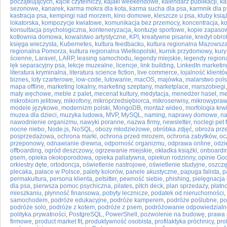
początkujących
,
kącik czytelniczy
,
kajaki weekendowe
,
kalendarz publikacji
,
ka
sezonowe
,
kanarek
,
karma mokra dla kota
,
karma sucha dla psa
,
karmnik dla 
kastracja psa
,
kempingi nad morzem
,
kino domowe
,
kleszcze u psa
,
kluby ksią
lokatorska
,
kompozycje kwiatowe
,
komunikacja bez przemocy
,
koncentracja
,
k
konsultacja psychologiczna
,
konteneryzacja
,
kontuzje sportowe
,
kopie zapaso
kotłownia domowa
,
kowalstwo artystyczne
,
KPI
,
kreatywne pisanie
,
kredyt obro
księga wieczysta
,
Kubernetes
,
kultura feedbacku
,
kultura regionalna Mazowsz
regionalna Pomorza
,
kultura regionalna Wielkopolski
,
kurnik przydomowy
,
kur
ścienne
,
Laravel
,
LARP
,
leasing samochodu
,
legendy miejskie
,
legendy region
lęk separacyjny psa
,
lekcje muzealne
,
licencje
,
link building
,
LinkedIn marketin
literatura kryminalna
,
literatura science fiction
,
live commerce
,
lojalność klientó
biznes
,
loty czarterowe
,
low-code
,
lutowanie
,
macOS
,
majówka
,
malarstwo pols
mapa offline
,
marketing lokalny
,
marketing szeptany
,
marketplace
,
marszobiegi
maty węchowe
,
meble z palet
,
mecenat kultury
,
medytacja
,
menedżer haseł
,
me
mikrobiom jelitowy
,
mikrofony
,
mikroprzedsiębiorca
,
mikroserwisy
,
mikrowypraw
modele językowe
,
modernizm polski
,
MongoDB
,
montaż wideo
,
morfologia krw
muzea dla dzieci
,
muzyka ludowa
,
MVP
,
MySQL
,
naming
,
naprawy domowe
,
na
nawodnienie organizmu
,
nawyki poranne
,
nazwa firmy
,
newsletter
,
noclegi pet 
nocne niebo
,
Node.js
,
NoSQL
,
obozy młodzieżowe
,
obróbka zdjęć
,
obroża prz
posprzedażowa
,
ochrona marki
,
ochrona przed mrozem
,
ochrona zabytków
,
oc
przeponowy
,
odnawianie drewna
,
odporność organizmu
,
odprawa online
,
odzi
offboarding
,
ogród deszczowy
,
ogrzewanie miejskie
,
okładka książki
,
onboardi
psem
,
opieka okołoporodowa
,
opieka paliatywna
,
opiekun rodzinny
,
opinie Go
orkiestry dęte
,
ortodoncja
,
oświetlenie nastrojowe
,
oświetlenie studyjne
,
oszcz
plecaka
,
pałace w Polsce
,
palety kolorów
,
panele akustyczne
,
papuga falista
,
p
permakultura
,
persona klienta
,
petsitter
,
pewność siebie
,
phishing
,
pielęgnacja 
dla psa
,
pierwsza pomoc psychiczna
,
pilates
,
pitch deck
,
plan sprzedaży
,
płatn
mieszkaniu
,
płynność finansowa
,
pobyty lecznicze
,
podatek od nieruchomości
,
samochodem
,
podróże edukacyjne
,
podróże kamperem
,
podróże poślubne
,
po
podróże solo
,
podróże z kotem
,
podróże z psem
,
podróżowanie odpowiedzialn
polityka prywatności
,
PostgreSQL
,
PowerShell
,
pozwolenie na budowę
,
prawa 
firmowe
,
product market fit
,
produktywność osobista
,
profilaktyka próchnicy
,
pro