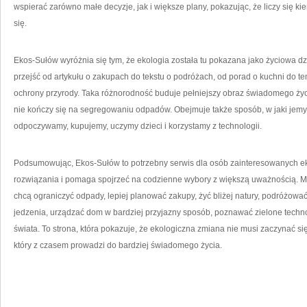
wspierać zarówno małe decyzje, jak i większe plany, pokazując, że liczy się k
się.
Ekos-Sułów wyróżnia się tym, że ekologia została tu pokazana jako życiowa dzi
przejść od artykułu o zakupach do tekstu o podróżach, od porad o kuchni do t
ochrony przyrody. Taka różnorodność buduje pełniejszy obraz świadomego życ
nie kończy się na segregowaniu odpadów. Obejmuje także sposób, w jaki jemy
odpoczywamy, kupujemy, uczymy dzieci i korzystamy z technologii.
Podsumowując, Ekos-Sułów to potrzebny serwis dla osób zainteresowanych ek
rozwiązania i pomaga spojrzeć na codzienne wybory z większą uważnością. Mo
chcą ograniczyć odpady, lepiej planować zakupy, żyć bliżej natury, podróżo
jedzenia, urządzać dom w bardziej przyjazny sposób, poznawać zielone tech
świata. To strona, która pokazuje, że ekologiczna zmiana nie musi zaczynać si
który z czasem prowadzi do bardziej świadomego życia.