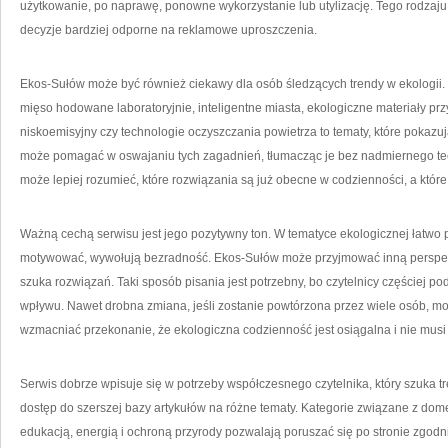
użytkowanie, po naprawę, ponowne wykorzystanie lub utylizację. Tego rodza
decyzje bardziej odporne na reklamowe uproszczenia.
Ekos-Sułów może być również ciekawy dla osób śledzących trendy w ekologii
mięso hodowane laboratoryjnie, inteligentne miasta, ekologiczne materiały przy
niskoemisyjny czy technologie oczyszczania powietrza to tematy, które pokazuj
może pomagać w oswajaniu tych zagadnień, tłumacząc je bez nadmiernego tec
może lepiej rozumieć, które rozwiązania są już obecne w codzienności, a któr
Ważną cechą serwisu jest jego pozytywny ton. W tematyce ekologicznej łatwo p
motywować, wywołują bezradność. Ekos-Sułów może przyjmować inną perspek
szuka rozwiązań. Taki sposób pisania jest potrzebny, bo czytelnicy częściej p
wpływu. Nawet drobna zmiana, jeśli zostanie powtórzona przez wiele osób, m
wzmacniać przekonanie, że ekologiczna codzienność jest osiągalna i nie mus
Serwis dobrze wpisuje się w potrzeby współczesnego czytelnika, który szuka t
dostęp do szerszej bazy artykułów na różne tematy. Kategorie związane z dom
edukacją, energią i ochroną przyrody pozwalają poruszać się po stronie zgod