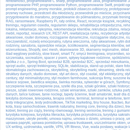
rentowności
,
programowanie C sharp
,
programowanie Java
,
programowanie J
programowanie PHP
,
programowanie Python
,
programowanie Swift
,
projekt o
prompt engineering
,
promy morskie
,
protokół zdawczo-odbiorczy
,
prototypowan
przerwy ruchowe
,
przestrzeń dla młodzieży
,
przewodnik po mieście
,
przycinan
przygotowanie do maratonu
,
przygotowanie do półmaratonu
,
przysmaki treni
RAG
,
ransomware
,
Raspberry Pi
,
raty online
,
React
,
recenzje książek
,
recykling
treningu
,
regulamin osiedla
,
regulamin sklepu
,
rehabilitacja ortopedyczna
,
reha
lokalna
,
reklamacje
,
rękojmia
,
rekomendacje klientów
,
rekrutacja zdalna
,
relacj
mebli
,
reportaż
,
research UX
,
REST API
,
rewitalizacja rynku
,
rezydencje artyst
akwariowe
,
router domowy
,
rozciąganie dynamiczne
,
rozciąganie statyczne
,
ro
rzeczywistość
,
rozwój emocjonalny
,
rutyna wieczorna
,
ryby akwariowe
,
rytm d
rodzinny
,
sanatoria
,
sąsiedzkie relacje
,
ściółkowanie
,
segmentacja klientów
,
se
wizerunkowa
,
Shopify
,
sieć mesh
,
skanowanie 3D
,
skanseny regionalne
,
skład 
ślad węglowy podróży
,
slow travel
,
smart TV
,
smycz treningowa
,
snycerstwo
,
so
szczeniaka
,
socrealizm
,
spacer z psem
,
spływy kajakowe rodzinne
,
spółdzieln
spółka z o.o.
,
Spring Boot
,
sprzedaż B2B
,
sprzedaż B2C
,
sprzedaż mieszkania
sprzęt audio
,
sprzęt trekkingowy
,
SQLite
,
stabilizacja
,
stand-up polski
,
stare fot
stomatologia zachowawcza
,
storytelling
,
storytelling marki
,
streaming
,
strefa re
struktury danych
,
studio domowe
,
styl art deco
,
styl coastal
,
styl eklektyczny
,
sty
century
,
styl minimalistyczny
,
styl modern farmhouse
,
sukcesja firmy
,
suszone kw
świece sojowe
,
świetlica wiejska
,
świnka morska
,
sylwester w górach
,
Symfony
szczepienie kota
,
szczepienie psa
,
szelki dla psa
,
szlaki górskie
,
szlaki history
piesze
,
szlaki rowerowe rodzinne
,
szlaki winiarskie
,
szlaki zamków
,
sztuka par
danych
,
tańce ludowe
,
tanie noclegi
,
tapety ścienne
,
teatr amatorski
,
teatr dla d
tekstylia domowe
,
teleopieka
,
terapia online
,
terminal
,
terminal w telefonie
,
ter
testy integracyjne
,
testy jednostkowe
,
TikTok marketing
,
tiny house
,
tkactwo
,
tłu
kota
,
trasy samochodowe
,
trawnik naturalny
,
trening core
,
trening dla dzieci
,
tr
kobiet
,
trening po ciąży
,
trening równowagi
,
trening seniorów
,
trening z gumami
turystyka kolejowa
,
turystyka literacka
,
turystyka przyrodnicza
,
turystyka sakral
maszynowe
,
ukryte perełki
,
umowa najmu
,
umowa o dzieło
,
umowa o pracę
,
um
uprawa papryki
,
uprawa pomidorów
,
uprawa truskawek
,
uszczelnianie okien
,
u
UX writing
,
uzdrowiska
,
vanlife
,
VPN
,
VR fitness
,
Vue
,
wada postawy
,
wakacje l