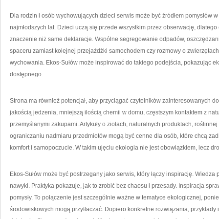
Dla rodzin i osób wychowujących dzieci serwis może być źródłem pomysłów
najmłodszych lat. Dzieci uczą się przede wszystkim przez obserwację, dlatego
znaczenie niż same deklaracje. Wspólne segregowanie odpadów, oszczędzan
spaceru zamiast kolejnej przejażdżki samochodem czy rozmowy o zwierzętach i
wychowania. Ekos-Sułów może inspirować do takiego podejścia, pokazując ekol
dostępnego.
Strona ma również potencjał, aby przyciągać czytelników zainteresowanych do
jakością jedzenia, mniejszą ilością chemii w domu, częstszym kontaktem z natu
przemyślanymi zakupami. Artykuły o ziołach, naturalnych produktach, roślinnej 
ograniczaniu nadmiaru przedmiotów mogą być cenne dla osób, które chcą zadba
komfort i samopoczucie. W takim ujęciu ekologia nie jest obowiązkiem, lecz d
Ekos-Sułów może być postrzegany jako serwis, który łączy inspirację. Wiedz
nawyki. Praktyka pokazuje, jak to zrobić bez chaosu i przesady. Inspiracja spra
pomysły. To połączenie jest szczególnie ważne w tematyce ekologicznej, pon
środowiskowych mogą przytłaczać. Dopiero konkretne rozwiązania, przykłady 