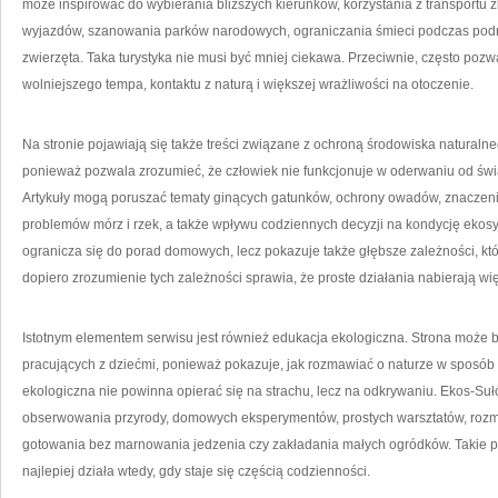
może inspirować do wybierania bliższych kierunków, korzystania z transportu
wyjazdów, szanowania parków narodowych, ograniczania śmieci podczas podróży
zwierzęta. Taka turystyka nie musi być mniej ciekawa. Przeciwnie, często pozw
wolniejszego tempa, kontaktu z naturą i większej wrażliwości na otoczenie.
Na stronie pojawiają się także treści związane z ochroną środowiska naturalne
ponieważ pozwala zrozumieć, że człowiek nie funkcjonuje w oderwaniu od świata
Artykuły mogą poruszać tematy ginących gatunków, ochrony owadów, znaczenia 
problemów mórz i rzek, a także wpływu codziennych decyzji na kondycję ekos
ogranicza się do porad domowych, lecz pokazuje także głębsze zależności, któ
dopiero zrozumienie tych zależności sprawia, że proste działania nabierają w
Istotnym elementem serwisu jest również edukacja ekologiczna. Strona może by
pracujących z dziećmi, ponieważ pokazuje, jak rozmawiać o naturze w sposób 
ekologiczna nie powinna opierać się na strachu, lecz na odkrywaniu. Ekos-S
obserwowania przyrody, domowych eksperymentów, prostych warsztatów, roz
gotowania bez marnowania jedzenia czy zakładania małych ogródków. Takie p
najlepiej działa wtedy, gdy staje się częścią codzienności.