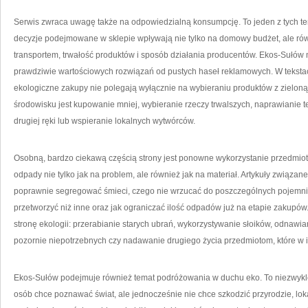
Serwis zwraca uwagę także na odpowiedzialną konsumpcję. To jeden z tych t
decyzje podejmowane w sklepie wpływają nie tylko na domowy budżet, ale rów
transportem, trwałość produktów i sposób działania producentów. Ekos-Sułó
prawdziwie wartościowych rozwiązań od pustych haseł reklamowych. W tekstac
ekologiczne zakupy nie polegają wyłącznie na wybieraniu produktów z zieloną 
środowisku jest kupowanie mniej, wybieranie rzeczy trwalszych, naprawianie te
drugiej ręki lub wspieranie lokalnych wytwórców.
Osobną, bardzo ciekawą częścią strony jest ponowne wykorzystanie przedmiot
odpady nie tylko jak na problem, ale również jak na materiał. Artykuły związan
poprawnie segregować śmieci, czego nie wrzucać do poszczególnych pojemnikó
przetworzyć niż inne oraz jak ograniczać ilość odpadów już na etapie zakupów.
stronę ekologii: przerabianie starych ubrań, wykorzystywanie słoików, odnawian
pozornie niepotrzebnych czy nadawanie drugiego życia przedmiotom, które w i
Ekos-Sułów podejmuje również temat podróżowania w duchu eko. To niezwykle
osób chce poznawać świat, ale jednocześnie nie chce szkodzić przyrodzie, lo