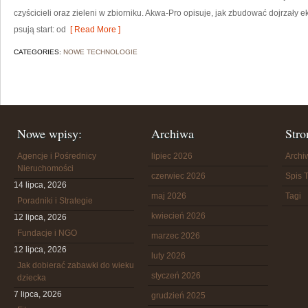
czyścicieli oraz zieleni w zbiorniku. Akwa-Pro opisuje, jak zbudować dojrzały 
psują start: od
[ Read More ]
CATEGORIES:
NOWE TECHNOLOGIE
Nowe wpisy:
Archiwa
Stro
Agencje i Pośrednicy
lipiec 2026
Arch
Nieruchomości
czerwiec 2026
Spis T
14 lipca, 2026
maj 2026
Tagi
Poradniki i Strategie
kwiecień 2026
12 lipca, 2026
Fundacje i NGO
marzec 2026
12 lipca, 2026
luty 2026
Jak dobierać zabawki do wieku
styczeń 2026
dziecka
7 lipca, 2026
grudzień 2025