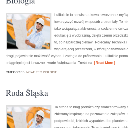
Biologia
Lulitulisie to serwis naukowa stworzona z myśl
towarzyszyć rozwój w sposób zrozumiały. To m
jako wciągająca aktywność, a codzienne ćwiczen
edukację z wyobraźnią, dzięki czemu przedszko
to, co najbardziej ciekawi. Polecamy Technika i
wspierającej przestrzeni, w której poznawanie 
drogi, pojawia się możliwość wyboru i zachęta do próbowania. Lulitulisie p
osiągnięcie jest tu ważne i warte świętowania. Treści na
[ Read More ]
CATEGORIES:
NOWE TECHNOLOGIE
Ruda Śląska
Ta strona to blog podróżniczy skoncentrowany 
zbieramy inspiracje na poznawanie zakątków i 
podpowiedzi, krótkich wypadów albo planów na k
uwagą na użyteczność. To województwo śląskie b