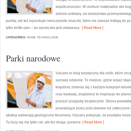
współczesności. W centrum materiałów stoi bo
zielone enklawy, od dziedzictwa przemysłowego
punkty, ale też wyszukuje nieoczywiste smaczki, które nie zawsze trafiają do p
tylko krótki opis – bo wycieczka jest ciekawsza,
[ Read More ]
CATEGORIES:
NOWE TECHNOLOGIE
Parki narodowe
Vulcans to blog turystyczny dla osób, które chc
surowej odsłonie. To miejsce, gdzie wojaż staje
krajobraz zmienia się z każdym kolejnym kilome
oraz kaskady, znajdziesz tu inspiracje do plan
przeżyć przygodę bezpiecznie. Strona powstała 
prowadzące przez pola lawowe niż zatłoczone d
atrakcji wybierają geologiczne fenomeny. Vulcans pokazuje, że turystyka moż
Tu liczy się nie tylko cel, ale też droga: poranne
[ Read More ]