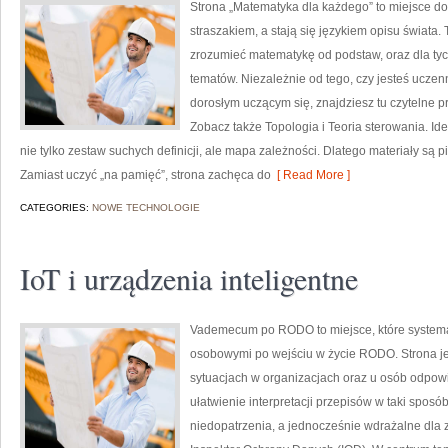
Strona „Matematyka dla każdego” to miejsce do 
straszakiem, a stają się językiem opisu świata
zrozumieć matematykę od podstaw, oraz dla tych
tematów. Niezależnie od tego, czy jesteś uczen
dorosłym uczącym się, znajdziesz tu czytelne p
Zobacz także Topologia i Teoria sterowania. Id
nie tylko zestaw suchych definicji, ale mapa zależności. Dlatego materiały są pi
Zamiast uczyć „na pamięć”, strona zachęca do
[ Read More ]
CATEGORIES:
NOWE TECHNOLOGIE
IoT i urządzenia inteligentne
Vademecum po RODO to miejsce, które system
osobowymi po wejściu w życie RODO. Strona je
sytuacjach w organizacjach oraz u osób odpowi
ułatwienie interpretacji przepisów w taki sposó
niedopatrzenia, a jednocześnie wdrażalne dla