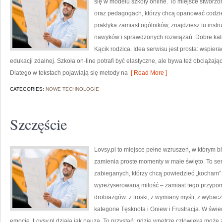
się w modelu szkoły online. To miejsce stworzo
oraz pedagogach, którzy chcą opanować codzien
praktyka zamiast ogólników, znajdziesz tu inst
nawyków i sprawdzonych rozwiązań. Dobre kate
Kącik rodzica. Idea serwisu jest prosta: wspier
edukacji zdalnej. Szkoła on-line potrafi być elastyczne, ale bywa też obciążają
Dlatego w tekstach pojawiają się metody na
[ Read More ]
CATEGORIES:
NOWE TECHNOLOGIE
Szczęście
Lovsy.pl to miejsce pełne wzruszeń, w którym bl
zamienia proste momenty w małe święto. To ser
zabieganych, którzy chcą powiedzieć „kocham” i
wyreżyserowaną miłość – zamiast tego przypom
drobiazgów: z troski, z wymiany myśli, z wybacz
kategorie Tęsknota i Gniew i Frustracja. W św
emocje, Lovsy.pl działa jak pauza. To przystań, gdzie wnętrze człowieka może 