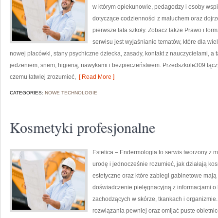
w którym opiekunowie, pedagodzy i osoby wspi
dotyczące codzienności z maluchem oraz dojr
pierwsze lata szkoły. Zobacz także Prawo i for
serwisu jest wyjaśnianie tematów, które dla wie
nowej placówki, stany psychiczne dziecka, zasady, kontakt z nauczycielami, a
jedzeniem, snem, higieną, nawykami i bezpieczeństwem. Przedszkole309 łączy
czemu łatwiej zrozumieć,
[ Read More ]
CATEGORIES:
NOWE TECHNOLOGIE
Kosmetyki profesjonalne
Estetica – Endermologia to serwis tworzony z 
urodę i jednocześnie rozumieć, jak działają k
estetyczne oraz które zabiegi gabinetowe mają 
doświadczenie pielęgnacyjną z informacjami 
zachodzących w skórze, tkankach i organizmie.
rozwiązania pewniej oraz omijać puste obietni