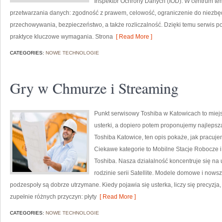
Inspektor Ochrony Danych (IOD). W centrum te
przetwarzania danych: zgodność z prawem, celowość, ograniczenie do niezbę
przechowywania, bezpieczeństwo, a także rozliczalność. Dzięki temu serwis po
praktyce kluczowe wymagania. Strona
[ Read More ]
CATEGORIES:
NOWE TECHNOLOGIE
Gry w Chmurze i Streaming
Punkt serwisowy Toshiba w Katowicach to miej
usterki, a dopiero potem proponujemy najlepszą
Toshiba Katowice, ten opis pokaże, jak pracuj
Ciekawe kategorie to Mobilne Stacje Robocze 
Toshiba. Nasza działalność koncentruje się na
rodzinie serii Satellite. Modele domowe i nowsze
podzespoły są dobrze utrzymane. Kiedy pojawia się usterka, liczy się precyz
zupełnie różnych przyczyn: płyty
[ Read More ]
CATEGORIES:
NOWE TECHNOLOGIE