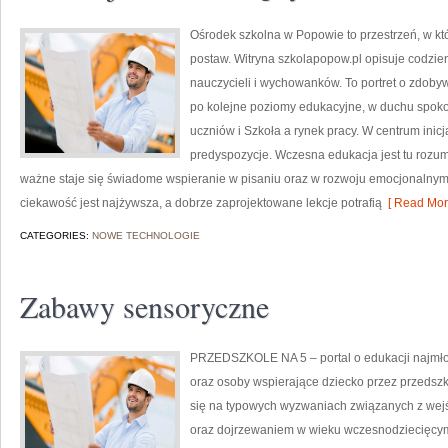
Ośrodek szkolna w Popowie to przestrzeń, w kt
postaw. Witryna szkolapopow.pl opisuje codzie
nauczycieli i wychowanków. To portret o zdob
po kolejne poziomy edukacyjne, w duchu spokoj
uczniów i Szkoła a rynek pracy. W centrum inicj
predyspozycje. Wczesna edukacja jest tu rozum
ważne staje się świadome wspieranie w pisaniu oraz w rozwoju emocjonalnym. 
ciekawość jest najżywsza, a dobrze zaprojektowane lekcje potrafią
[ Read Mor
CATEGORIES:
NOWE TECHNOLOGIE
Zabawy sensoryczne
PRZEDSZKOLE NA 5 – portal o edukacji najmło
oraz osoby wspierające dziecko przez przedszk
się na typowych wyzwaniach związanych z wejś
oraz dojrzewaniem w wieku wczesnodziecięcy