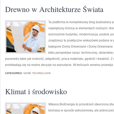
Drewno w Architekturze Świata
Ta platforma to kompleksowy blog budowlany p
największą różnicę w elementach nośnych: drew
wznoszenie budynku, modernizacja, podest, poła
znajdziesz tu praktyczne wskazówki podane w 
kategorie Domy Drewniane i Domy Drewniane. 
kilku perspektyw naraz: technicznej, stolarskie
parametry takie jak nośność, wilgotność, praca materiału, gęstość i trwałość. Z d
przekładają się na realne decyzje na warsztacie. W treściach serwisu przewija 
CATEGORIES:
NOWE TECHNOLOGIE
Klimat i środowisko
Wikana BioEnergia to przestrzeń stworzona dla 
biomasy w sposób wdrożeniowy, ale jednocześni