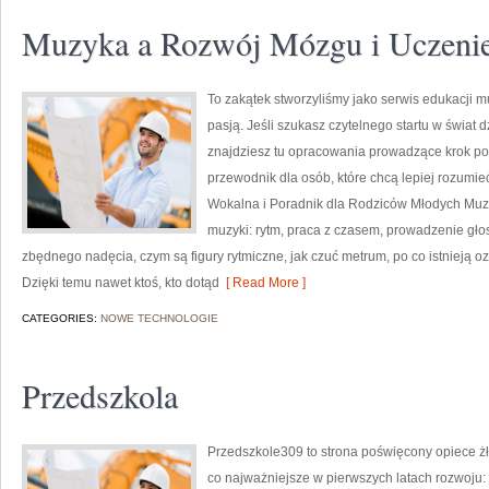
Muzyka a Rozwój Mózgu i Uczenie
To zakątek stworzyliśmy jako serwis edukacji m
pasją. Jeśli szukasz czytelnego startu w świat
znajdziesz tu opracowania prowadzące krok po kr
przewodnik dla osób, które chcą lepiej rozumi
Wokalna i Poradnik dla Rodziców Młodych Muzy
muzyki: rytm, praca z czasem, prowadzenie gło
zbędnego nadęcia, czym są figury rytmiczne, jak czuć metrum, po co istnieją oz
Dzięki temu nawet ktoś, kto dotąd
[ Read More ]
CATEGORIES:
NOWE TECHNOLOGIE
Przedszkola
Przedszkole309 to strona poświęcony opiece żł
co najważniejsze w pierwszych latach rozwoju