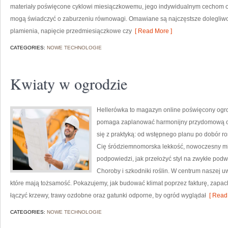
materiały poświęcone cyklowi miesiączkowemu, jego indywidualnym cechom or
mogą świadczyć o zaburzeniu równowagi. Omawiane są najczęstsze dolegliwoś
plamienia, napięcie przedmiesiączkowe czy
[ Read More ]
CATEGORIES:
NOWE TECHNOLOGIE
Kwiaty w ogrodzie
Hellerówka to magazyn online poświęcony ogro
pomaga zaplanować harmonijny przydomową oaz
się z praktyką: od wstępnego planu po dobór ro
Cię śródziemnomorska lekkość, nowoczesny min
podpowiedzi, jak przełożyć styl na zwykłe podwó
Choroby i szkodniki roślin. W centrum naszej 
które mają tożsamość. Pokazujemy, jak budować klimat poprzez fakturę, zapach
łączyć krzewy, trawy ozdobne oraz gatunki odporne, by ogród wyglądał
[ Read 
CATEGORIES:
NOWE TECHNOLOGIE