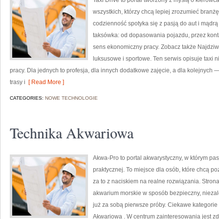
Taxi Drive to portal tworzony z myślą o kierowc
wszystkich, którzy chcą lepiej zrozumieć branżę
codzienność spotyka się z pasją do aut i mądr
taksówka: od dopasowania pojazdu, przez kont
sens ekonomiczny pracy. Zobacz także Najdzi
luksusowe i sportowe. Ten serwis opisuje taxi 
pracy. Dla jednych to profesja, dla innych dodatkowe zajęcie, a dla kolejnych —
trasy i
[ Read More ]
CATEGORIES:
NOWE TECHNOLOGIE
Technika Akwariowa
Akwa-Pro to portal akwarystyczny, w którym pa
praktycznej. To miejsce dla osób, które chcą p
za to z naciskiem na realne rozwiązania. Strona
akwarium morskie w sposób bezpieczny, niezależ
już za sobą pierwsze próby. Ciekawe kategorie 
Akwariowa . W centrum zainteresowania jest z