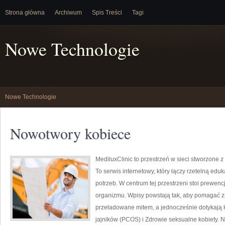
Strona główna
Archiwum
Spis Treści
Tagi
Nowe Technologie
Nowe Technologie
Nowotwory kobiece
MediluxClinic to przestrzeń w sieci stworzone 
To serwis internetowy, który łączy rzetelną ed
potrzeb. W centrum tej przestrzeni stoi prewe
organizmu. Wpisy powstają tak, aby pomagać zr
przeładowane mitem, a jednocześnie dotykają k
jajników (PCOS) i Zdrowie seksualne kobiety. 