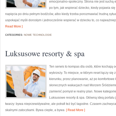
emocjonalno-społeczny. Strona nie jest suchą 
po tym, jak wspierać dziecko, kiedy pojawia si
napięcia po dniu pełnym bodźców, albo kiedy trzeba porozmawiać trudną sytuac
uspokajać myśli dorosłym i jednocześnie wspierać w dziecku to, co najważniej
Read More ]
CATEGORIES:
NOWE TECHNOLOGIE
Luksusowe resorty & spa
Ten serwis to kompas dla osób, które kochają 
wybrzeży. To miejsce, w którym reset łączy si
kierunku, przez planowanie, aż po komfortowe k
słonecznych wakacjach nad Morzem Śródziemnym
zamienić pomysł w realny plan. Nowe kategorie 
Luksusowe resorty & spa. Główną ideą portalu j
twarzy: bywa nieprzewidywalne, ale potrafi też być łagodne. Czasem zachwyca
skalnymi zatoczkami. Bywa ciepłe, a bywa
[ Read More ]