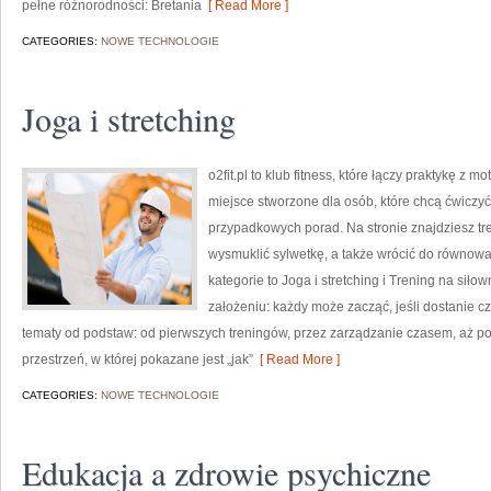
pełne różnorodności: Bretania
[ Read More ]
CATEGORIES:
NOWE TECHNOLOGIE
Joga i stretching
o2fit.pl to klub fitness, które łączy praktykę z m
miejsce stworzone dla osób, które chcą ćwiczyć
przypadkowych porad. Na stronie znajdziesz tr
wysmuklić sylwetkę, a także wrócić do równowa
kategorie to Joga i stretching i Trening na siłown
założeniu: każdy może zacząć, jeśli dostanie c
tematy od podstaw: od pierwszych treningów, przez zarządzanie czasem, aż 
przestrzeń, w której pokazane jest „jak”
[ Read More ]
CATEGORIES:
NOWE TECHNOLOGIE
Edukacja a zdrowie psychiczne