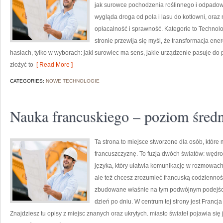
jak surowce pochodzenia roślinnego i odpadowe
wygląda droga od pola i lasu do kotłowni, ora
opłacalność i sprawność. Kategorie to Technolo
stronie przewija się myśl, że transformacja ene
hasłach, tylko w wyborach: jaki surowiec ma sens, jakie urządzenie pasuje do po
złożyć to
[ Read More ]
CATEGORIES:
NOWE TECHNOLOGIE
Nauka francuskiego – poziom śred
Ta strona to miejsce stworzone dla osób, które 
francuszczyznę. To fuzja dwóch światów: wędr
języka, który ułatwia komunikację w rozmowach z
ale też chcesz zrozumieć francuską codzienność 
zbudowane właśnie na tym podwójnym podejściu.
dzień po dniu. W centrum tej strony jest Francj
Znajdziesz tu opisy z miejsc znanych oraz ukrytych. miasto świateł pojawia się