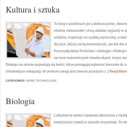
Kultura i sztuka
To blog o podróżach po Lubelszczyźnie, stworz
lokalne ciekawostki i chcą układać wyjazdy w 
szlaków, inspiracje na szybką wycieczkę, a ta
dla tych, którzy cenią kameralność, ale też dla 
Przeczytaj także Rolnictwo i ekologia i Atrakcje
raz kusi malowniczymi miasteczkami, innym ra
Dlatego na stronie pojawiają się treści, które pomagają wybierać kierunek do n
chłodniejsze eskapady. W centrum uwagi jest zawsze przeżycie z
[ Read More 
CATEGORIES:
NOWE TECHNOLOGIE
Biologia
Lulitulisie to serwis naukowa stworzona z myśl
towarzyszyć rozwój w sposób zrozumiały. To m