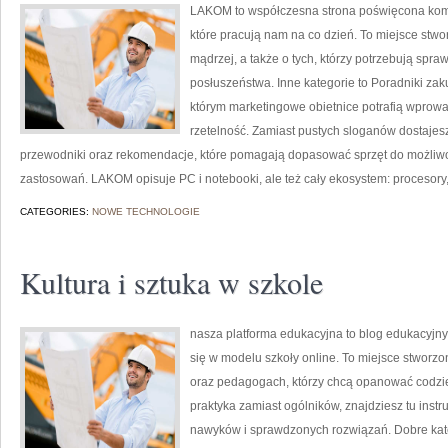
LAKOM to współczesna strona poświęcona ko
które pracują nam na co dzień. To miejsce stw
mądrzej, a także o tych, którzy potrzebują sp
posłuszeństwa. Inne kategorie to Poradniki zak
którym marketingowe obietnice potrafią wprowa
rzetelność. Zamiast pustych sloganów dostajesz
przewodniki oraz rekomendacje, które pomagają dopasować sprzęt do możliwo
zastosowań. LAKOM opisuje PC i notebooki, ale też cały ekosystem: procesory, 
CATEGORIES:
NOWE TECHNOLOGIE
Kultura i sztuka w szkole
nasza platforma edukacyjna to blog edukacyjny,
się w modelu szkoły online. To miejsce stworzo
oraz pedagogach, którzy chcą opanować codzien
praktyka zamiast ogólników, znajdziesz tu inst
nawyków i sprawdzonych rozwiązań. Dobre kate