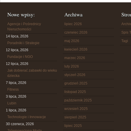
Nowe wpisy:
Archiwa
Stro
Agencje i Pośrednicy
lipiec 2026
Arch
Nieruchomości
czerwiec 2026
Spis T
14 lipca, 2026
maj 2026
Tagi
Poradniki i Strategie
kwiecień 2026
12 lipca, 2026
Fundacje i NGO
marzec 2026
12 lipca, 2026
luty 2026
Jak dobierać zabawki do wieku
styczeń 2026
dziecka
7 lipca, 2026
grudzień 2025
Fitness
listopad 2025
3 lipca, 2026
październik 2025
Lubin
wrzesień 2025
1 lipca, 2026
Technologie i Innowacje
sierpień 2025
30 czerwca, 2026
lipiec 2025
Zrównoważona Moda