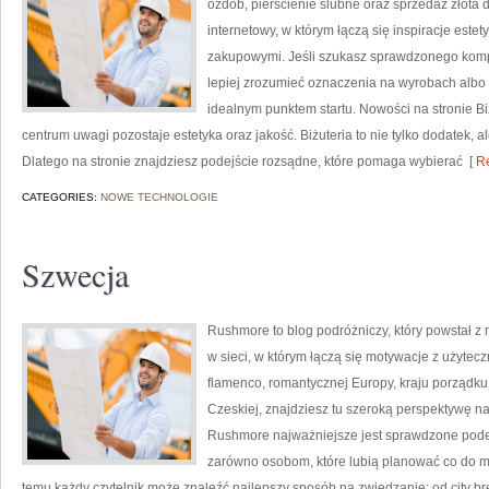
ozdób, pierścienie ślubne oraz sprzedaż złota 
internetowy, w którym łączą się inspiracje est
zakupowymi. Jeśli szukasz sprawdzonego komp
lepiej zrozumieć oznaczenia na wyrobach albo 
idealnym punktem startu. Nowości na stronie Biż
centrum uwagi pozostaje estetyka oraz jakość. Biżuteria to nie tylko dodatek, al
Dlatego na stronie znajdziesz podejście rozsądne, które pomaga wybierać
[ R
CATEGORIES:
NOWE TECHNOLOGIE
Szwecja
Rushmore to blog podróżniczy, który powstał z
w sieci, w którym łączą się motywacje z użytec
flamenco, romantycznej Europy, kraju porządku 
Czeskiej, znajdziesz tu szeroką perspektywę na
Rushmore najważniejsze jest sprawdzone podej
zarówno osobom, które lubią planować co do minu
temu każdy czytelnik może znaleźć najlepszy sposób na zwiedzanie: od city bre