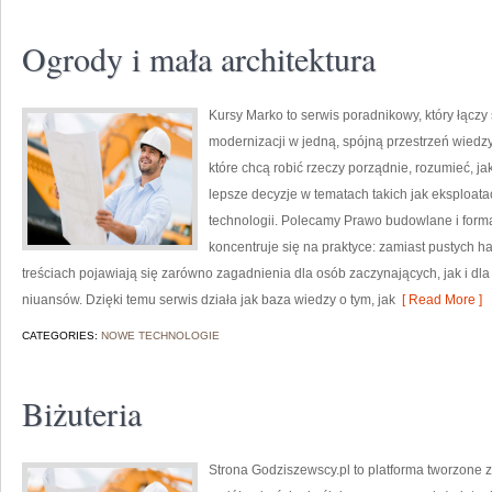
Ogrody i mała architektura
Kursy Marko to serwis poradnikowy, który łączy 
modernizacji w jedną, spójną przestrzeń wiedz
które chcą robić rzeczy porządnie, rozumieć, j
lepsze decyzje w tematach takich jak eksploata
technologii. Polecamy Prawo budowlane i forma
koncentruje się na praktyce: zamiast pustych 
treściach pojawiają się zarówno zagadnienia dla osób zaczynających, jak i dla t
niuansów. Dzięki temu serwis działa jak baza wiedzy o tym, jak
[ Read More ]
CATEGORIES:
NOWE TECHNOLOGIE
Biżuteria
Strona Godziszewscy.pl to platforma tworzone z