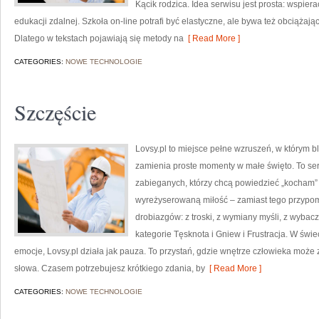
Kącik rodzica. Idea serwisu jest prosta: wspier
edukacji zdalnej. Szkoła on-line potrafi być elastyczne, ale bywa też obciążają
Dlatego w tekstach pojawiają się metody na
[ Read More ]
CATEGORIES:
NOWE TECHNOLOGIE
Szczęście
Lovsy.pl to miejsce pełne wzruszeń, w którym bl
zamienia proste momenty w małe święto. To ser
zabieganych, którzy chcą powiedzieć „kocham” i
wyreżyserowaną miłość – zamiast tego przypom
drobiazgów: z troski, z wymiany myśli, z wybacz
kategorie Tęsknota i Gniew i Frustracja. W św
emocje, Lovsy.pl działa jak pauza. To przystań, gdzie wnętrze człowieka może 
słowa. Czasem potrzebujesz krótkiego zdania, by
[ Read More ]
CATEGORIES:
NOWE TECHNOLOGIE