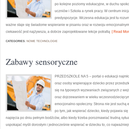
po kolejne poziomy edukacyjne, w duchu spokoj
uczniów i Szkoła a rynek pracy. W centrum inicj
predyspozycje. Wczesna edukacja jest tu rozum
ważne staje się świadome wspieranie w pisaniu oraz w rozwoju emocjonalnym. 
ciekawość jest najżywsza, a dobrze zaprojektowane lekcje potrafią
[ Read Mor
CATEGORIES:
NOWE TECHNOLOGIE
Zabawy sensoryczne
PRZEDSZKOLE NA 5 – portal o edukacji najmło
oraz osoby wspierające dziecko przez przedszk
się na typowych wyzwaniach związanych z wejś
oraz dojrzewaniem w wieku wczesnodziecięcy
emocjonalno-społeczny. Strona nie jest suchą 
po tym, jak wspierać dziecko, kiedy pojawia si
napięcia po dniu pełnym bodźców, albo kiedy trzeba porozmawiać trudną sytuac
uspokajać myśli dorosłym i jednocześnie wspierać w dziecku to, co najważniej