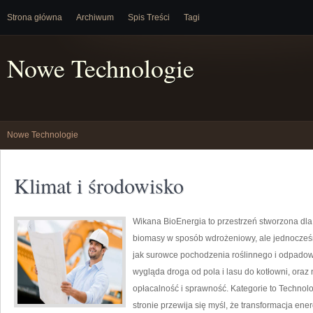
Strona główna
Archiwum
Spis Treści
Tagi
Nowe Technologie
Nowe Technologie
Klimat i środowisko
Wikana BioEnergia to przestrzeń stworzona dla 
biomasy w sposób wdrożeniowy, ale jednocześni
jak surowce pochodzenia roślinnego i odpadowe
wygląda droga od pola i lasu do kotłowni, ora
opłacalność i sprawność. Kategorie to Technolo
stronie przewija się myśl, że transformacja ene