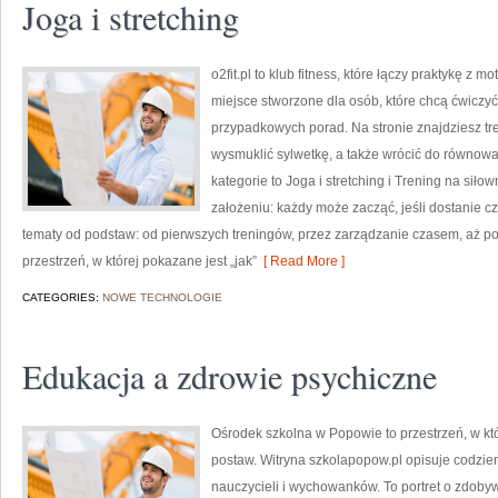
Joga i stretching
o2fit.pl to klub fitness, które łączy praktykę z m
miejsce stworzone dla osób, które chcą ćwiczyć
przypadkowych porad. Na stronie znajdziesz tr
wysmuklić sylwetkę, a także wrócić do równowa
kategorie to Joga i stretching i Trening na siłown
założeniu: każdy może zacząć, jeśli dostanie c
tematy od podstaw: od pierwszych treningów, przez zarządzanie czasem, aż 
przestrzeń, w której pokazane jest „jak”
[ Read More ]
CATEGORIES:
NOWE TECHNOLOGIE
Edukacja a zdrowie psychiczne
Ośrodek szkolna w Popowie to przestrzeń, w kt
postaw. Witryna szkolapopow.pl opisuje codzie
nauczycieli i wychowanków. To portret o zdob