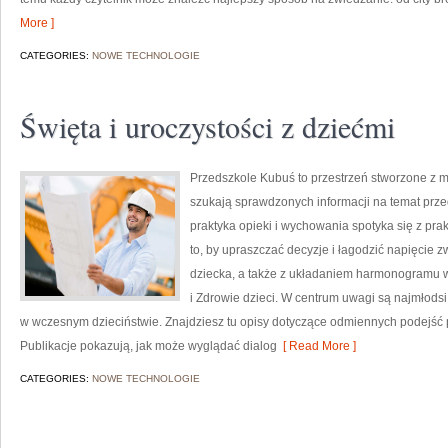
More ]
CATEGORIES:
NOWE TECHNOLOGIE
Święta i uroczystości z dziećmi
Przedszkole Kubuś to przestrzeń stworzone z my
szukają sprawdzonych informacji na temat przed
praktyka opieki i wychowania spotyka się z pr
to, by upraszczać decyzje i łagodzić napięcie
dziecka, a także z układaniem harmonogramu 
i Zdrowie dzieci. W centrum uwagi są najmłodsi 
w wczesnym dzieciństwie. Znajdziesz tu opisy dotyczące odmiennych podejść p
Publikacje pokazują, jak może wyglądać dialog
[ Read More ]
CATEGORIES:
NOWE TECHNOLOGIE