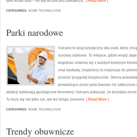
tylko krótki opis – bo wycieczka jest ciekawsza,
[ Read More ]
CATEGORIES:
NOWE TECHNOLOGIE
Parki narodowe
Vulcans to blog turystyczny dla osób, które chc
surowej odsłonie. To miejsce, gdzie wojaż staje
krajobraz zmienia się z każdym kolejnym kilome
oraz kaskady, znajdziesz tu inspiracje do plan
przeżyć przygodę bezpiecznie. Strona powstała 
prowadzące przez pola lawowe niż zatłoczone d
atrakcji wybierają geologiczne fenomeny. Vulcans pokazuje, że turystyka moż
Tu liczy się nie tylko cel, ale też droga: poranne
[ Read More ]
CATEGORIES:
NOWE TECHNOLOGIE
Trendy obuwnicze