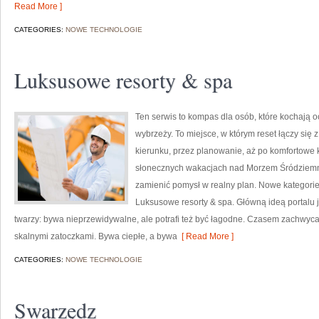
Read More ]
CATEGORIES:
NOWE TECHNOLOGIE
Luksusowe resorty & spa
Ten serwis to kompas dla osób, które kochają 
wybrzeży. To miejsce, w którym reset łączy si
kierunku, przez planowanie, aż po komfortowe k
słonecznych wakacjach nad Morzem Śródziemnym
zamienić pomysł w realny plan. Nowe kategorie 
Luksusowe resorty & spa. Główną ideą portalu j
twarzy: bywa nieprzewidywalne, ale potrafi też być łagodne. Czasem zachwyca
skalnymi zatoczkami. Bywa ciepłe, a bywa
[ Read More ]
CATEGORIES:
NOWE TECHNOLOGIE
Swarzędz