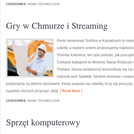
CATEGORIES:
NOWE TECHNOLOGIE
Gry w Chmurze i Streaming
Punkt serwisowy Toshiba w Katowicach to miej
usterki, a dopiero potem proponujemy najlepszą
Toshiba Katowice, ten opis pokaże, jak pracuj
Ciekawe kategorie to Mobilne Stacje Robocze 
Toshiba. Nasza działalność koncentruje się na
rodzinie serii Satellite. Modele domowe i nowsze
podzespoły są dobrze utrzymane. Kiedy pojawia się usterka, liczy się precyz
zupełnie różnych przyczyn: płyty
[ Read More ]
CATEGORIES:
NOWE TECHNOLOGIE
Sprzęt komputerowy