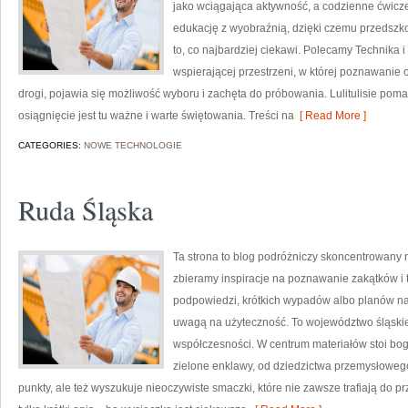
jako wciągająca aktywność, a codzienne ćwiczen
edukację z wyobraźnią, dzięki czemu przedszko
to, co najbardziej ciekawi. Polecamy Technika i
wspierającej przestrzeni, w której poznawanie 
drogi, pojawia się możliwość wyboru i zachęta do próbowania. Lulitulisie p
osiągnięcie jest tu ważne i warte świętowania. Treści na
[ Read More ]
CATEGORIES:
NOWE TECHNOLOGIE
Ruda Śląska
Ta strona to blog podróżniczy skoncentrowany 
zbieramy inspiracje na poznawanie zakątków i 
podpowiedzi, krótkich wypadów albo planów na k
uwagą na użyteczność. To województwo śląskie b
współczesności. W centrum materiałów stoi bo
zielone enklawy, od dziedzictwa przemysłowego
punkty, ale też wyszukuje nieoczywiste smaczki, które nie zawsze trafiają do p