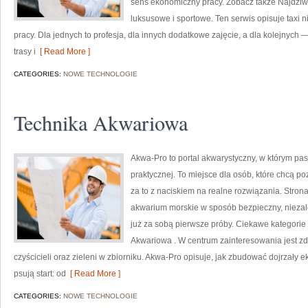
sens ekonomiczny pracy. Zobacz także Najdzi
luksusowe i sportowe. Ten serwis opisuje taxi 
pracy. Dla jednych to profesja, dla innych dodatkowe zajęcie, a dla kolejnych —
trasy i
[ Read More ]
CATEGORIES:
NOWE TECHNOLOGIE
Technika Akwariowa
Akwa-Pro to portal akwarystyczny, w którym pa
praktycznej. To miejsce dla osób, które chcą p
za to z naciskiem na realne rozwiązania. Strona
akwarium morskie w sposób bezpieczny, niezależ
już za sobą pierwsze próby. Ciekawe kategorie 
Akwariowa . W centrum zainteresowania jest z
czyścicieli oraz zieleni w zbiorniku. Akwa-Pro opisuje, jak zbudować dojrzały 
psują start: od
[ Read More ]
CATEGORIES:
NOWE TECHNOLOGIE