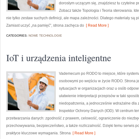
dorosłym uczącym się, znajdziesz tu czytelne p
Zobacz także Topologia i Teoria sterowania. Id
nie tylko zestaw suchych definicji, ale mapa zależności. Dlatego materiały są pi
Zamiast uczyć „na pamięć”, strona zachęca do
[ Read More ]
CATEGORIES:
NOWE TECHNOLOGIE
IoT i urządzenia inteligentne
Vademecum po RODO to miejsce, które system
osobowymi po wejściu w życie RODO. Strona je
sytuacjach w organizacjach oraz u osób odpowi
ułatwienie interpretacji przepisów w taki sposó
niedopatrzenia, a jednocześnie wdrażalne dla
Inspektor Ochrony Danych (IOD). W centrum te
przetwarzania danych: zgodność z prawem, celowość, ograniczenie do niezbę
przechowywania, bezpieczeństwo, a także rozliczalność. Dzięki temu serwis po
praktyce kluczowe wymagania. Strona
[ Read More ]