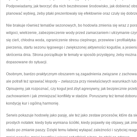
Podpowiadamy, jak tworzyć dla nich bezstresowe środowisko, jak dobierać obsa
planować wybieg, żeby ptaki prezentowały się efektownie oraz czuły się dobrz
Nie brakuje również tematów sezonowych, bo hodowla zmienia się wraz z poram
wilgoci, wietrzenie, zabezpieczenie wody przed zamarzaniem i utrzymanie czys
się cień, chłodna woda, ograniczenie stresu cieplnego, przewiew i profilaktyk
pierzenia, startu sezonu lęgowego i zwiększonej aktywności kogutów, a jesien
skrócenia dnia. Strona porządkuje te tematy w sposób przystępny, żeby można
dopasowane do sytuacji.
Osobnym, bardzo praktycznym obszarem są zagadnienia związane z zachowan
ale potrafi też sprawiać kłopoty – zwłaszcza przy niewłaściwych warunkach lu
Opisujemy, jak rozpoznać, czy kogut jest zbyt agresywny, jak bezpiecznie prz
zachowaniem i jak zmniejszać konflikty w stadzie. Poruszamy też temat doboru 
kondycję kur i ogólną harmonię.
Serwis pokazuje hodowlę jako pasję, ale też jako zestaw procesów, które da
prostych notatek: kiedy była wymiana ściółki, kiedy pojawiły się objawy, jak zm
stado po zmianie paszy. Dzięki temu łatwiej wyłapać zależności i szybciej re