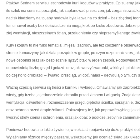
Ptaków. Sednem serwisu jest hodowla kur i kogutów w praktyce. Opisujemy, jak 
ile sztuk ma sens na początek, jak zaplanować przestrzeń, jak zorganizować ka
nacisk kładziemy na to, aby hodowla była łatwa na co dzień – bez zbędnej teori
temu nawet osoby bez doświadczenia mogą krok po kroku zbudować dobrze p
złej wentylacji, nieszczelnych ścian, przeludnienia czy nieprzemyślanego żywi
Kury i koguty to nie tylko temat jaj, mięsa i zagrody, ale też codzienne obserwa
stronie tłumaczymy, jak działa porządek w grupie, po czym rozpoznać stres, j
nowe osobniki oraz jak bezpiecznie łączyć ptaki w jeden zespół. Podpowiadamy,
odpowiednią liczbę grzęd i gniazd, oraz jak tworzyć warunki, w których ptaki 
bo często to drobiazgi – światło, przeciąg, wilgoć, hałas – decydują o tym, czy 
Ważną częścią serwisu są treści o kurniku i wybiegu. Omawiamy, jak zaprojek
wtedy, gdy trzeba, a jednocześnie chroniło przed zimnem i wilgocią. Znajdziesz 
wentylacja, oświetlenie, rozmieszczenie grzęd, głęboka ściółka, sprzątanie, d
oraz ochrona przed drapieżnikami. Pokazujemy też, jak poprawić wybieg: jak d
tworzyć strefy cienia i schronienia, oraz jak dbać o podłoże, żeby nie zamieni
Ponieważ hodowla to także żywienie, w treściach pojawia się dużo praktyki do
Wyjaśniamy różnice między paszami, wskazujemy, jak oceniać skład, jak układa