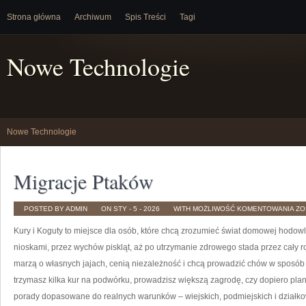
Strona główna
Archiwum
Spis Treści
Tagi
Nowe Technologie
Nowe Technologie
Migracje Ptaków
MI
POSTED BY ADMIN
ON STY - 5 - 2026
WITH
MOŻLIWOŚĆ KOMENTOWANIA
ZO
PT
Kury i Koguty to miejsce dla osób, które chcą zrozumieć świat domowej hodowl
nioskami, przez wychów piskląt, aż po utrzymanie zdrowego stada przez cały ro
marzą o własnych jajach, cenią niezależność i chcą prowadzić chów w sposób 
trzymasz kilka kur na podwórku, prowadzisz większą zagrodę, czy dopiero pla
porady dopasowane do realnych warunków – wiejskich, podmiejskich i działk