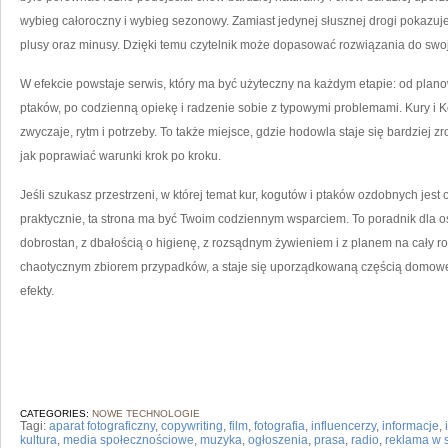
wybieg całoroczny i wybieg sezonowy. Zamiast jedynej słusznej drogi pokazuje
plusy oraz minusy. Dzięki temu czytelnik może dopasować rozwiązania do swoje
W efekcie powstaje serwis, który ma być użyteczny na każdym etapie: od plan
ptaków, po codzienną opiekę i radzenie sobie z typowymi problemami. Kury i K
zwyczaje, rytm i potrzeby. To także miejsce, gdzie hodowla staje się bardziej zro
jak poprawiać warunki krok po kroku.
Jeśli szukasz przestrzeni, w której temat kur, kogutów i ptaków ozdobnych jest
praktycznie, ta strona ma być Twoim codziennym wsparciem. To poradnik dla o
dobrostan, z dbałością o higienę, z rozsądnym żywieniem i z planem na cały r
chaotycznym zbiorem przypadków, a staje się uporządkowaną częścią domowej c
efekty.
CATEGORIES:
NOWE TECHNOLOGIE
Tagi:
aparat fotograficzny
,
copywriting
,
film
,
fotografia
,
influencerzy
,
informacje
,
kultura
,
media społecznościowe
,
muzyka
,
ogłoszenia
,
prasa
,
radio
,
reklama w s