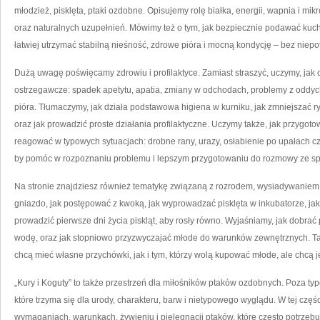
młodzież, pisklęta, ptaki ozdobne. Opisujemy rolę białka, energii, wapnia i mik
oraz naturalnych uzupełnień. Mówimy też o tym, jak bezpiecznie podawać kuche
łatwiej utrzymać stabilną nieśność, zdrowe pióra i mocną kondycję – bez nie
Dużą uwagę poświęcamy zdrowiu i profilaktyce. Zamiast straszyć, uczymy, jak
ostrzegawcze: spadek apetytu, apatia, zmiany w odchodach, problemy z oddyc
pióra. Tłumaczymy, jak działa podstawowa higiena w kurniku, jak zmniejszać
oraz jak prowadzić proste działania profilaktyczne. Uczymy także, jak przygot
reagować w typowych sytuacjach: drobne rany, urazy, osłabienie po upałach cz
by pomóc w rozpoznaniu problemu i lepszym przygotowaniu do rozmowy ze specj
Na stronie znajdziesz również tematykę związaną z rozrodem, wysiadywaniem
gniazdo, jak postępować z kwoką, jak wyprowadzać pisklęta w inkubatorze, jak 
prowadzić pierwsze dni życia piskląt, aby rosły równo. Wyjaśniamy, jak dobrać p
wodę, oraz jak stopniowo przyzwyczajać młode do warunków zewnętrznych. Tak
chcą mieć własne przychówki, jak i tym, którzy wolą kupować młode, ale chcą
„Kury i Koguty” to także przestrzeń dla miłośników ptaków ozdobnych. Poza t
które trzyma się dla urody, charakteru, barw i nietypowego wyglądu. W tej częśc
wymaganiach, warunkach, żywieniu i pielęgnacji ptaków, które często potrzebu