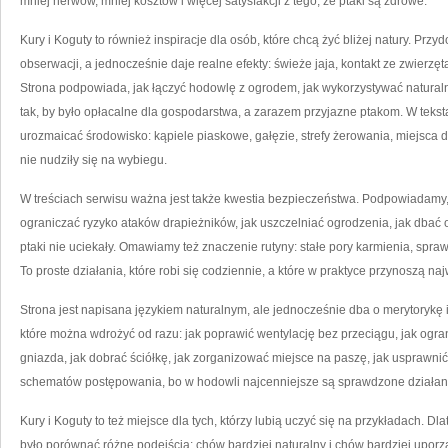
mniej nerwów, mniej kosztów i więcej satysfakcji z tego, że ptaki są zdrowe.
Kury i Koguty to również inspiracje dla osób, które chcą żyć bliżej natury. Pr
obserwacji, a jednocześnie daje realne efekty: świeże jaja, kontakt ze zwierzęta
Strona podpowiada, jak łączyć hodowlę z ogrodem, jak wykorzystywać naturaln
tak, by było opłacalne dla gospodarstwa, a zarazem przyjazne ptakom. W teksta
urozmaicać środowisko: kąpiele piaskowe, gałęzie, strefy żerowania, miejsca do
nie nudziły się na wybiegu.
W treściach serwisu ważna jest także kwestia bezpieczeństwa. Podpowiadamy, 
ograniczać ryzyko ataków drapieżników, jak uszczelniać ogrodzenia, jak dbać o
ptaki nie uciekały. Omawiamy też znaczenie rutyny: stałe pory karmienia, spraw
To proste działania, które robi się codziennie, a które w praktyce przynoszą naj
Strona jest napisana językiem naturalnym, ale jednocześnie dba o merytorykę 
które można wdrożyć od razu: jak poprawić wentylację bez przeciągu, jak ogra
gniazda, jak dobrać ściółkę, jak zorganizować miejsce na paszę, jak usprawni
schematów postępowania, bo w hodowli najcenniejsze są sprawdzone działan
Kury i Koguty to też miejsce dla tych, którzy lubią uczyć się na przykładach. 
było porównać różne podejścia: chów bardziej naturalny i chów bardziej upor