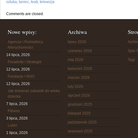
sztuka
,
taniec
,
teatr
,
telewizja
Comments are closed.
Nowe wpisy:
Archiwa
Stro
Agencje i Pośrednicy
lipiec 2026
Arch
Nieruchomości
czerwiec 2026
Spis T
14 lipca, 2026
maj 2026
Tagi
Poradniki i Strategie
kwiecień 2026
12 lipca, 2026
Fundacje i NGO
marzec 2026
12 lipca, 2026
luty 2026
Jak dobierać zabawki do wieku
styczeń 2026
dziecka
7 lipca, 2026
grudzień 2025
Fitness
listopad 2025
3 lipca, 2026
październik 2025
Lubin
wrzesień 2025
1 lipca, 2026