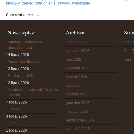
turystyka
,
zabytki
,
zatrudnienie
,
zawody
,
zwiedzanie
Comments are closed.
Nowe wpisy:
Archiwa
Stro
Agencje i Pośrednicy
lipiec 2026
Arch
Nieruchomości
czerwiec 2026
Spis T
14 lipca, 2026
maj 2026
Tagi
Poradniki i Strategie
kwiecień 2026
12 lipca, 2026
Fundacje i NGO
marzec 2026
12 lipca, 2026
luty 2026
Jak dobierać zabawki do wieku
styczeń 2026
dziecka
7 lipca, 2026
grudzień 2025
Fitness
listopad 2025
3 lipca, 2026
październik 2025
Lubin
wrzesień 2025
1 lipca, 2026