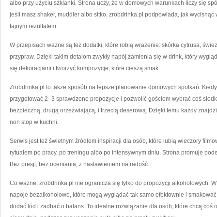
albo przy użyciu szklanki. Strona uczy, że w domowych warunkach liczy się spój
jeśli masz shaker, muddler albo sitko, zrobdrinka.pl podpowiada, jak wycisnąć 
fajnym rezultatem.
W przepisach ważne są też dodatki, które robią wrażenie: skórka cytrusa, świ
przypraw. Dzięki takim detalom zwykły napój zamienia się w drink, który wyglą
się dekoracjami i tworzyć kompozycje, które cieszą smak.
Zrobdrinka.pl to także sposób na lepsze planowanie domowych spotkań. Kiedy o
przygotować 2–3 sprawdzone propozycje i pozwolić gościom wybrać coś słodk
bezpieczną, drugą orzeźwiającą, i trzecią deserową. Dzięki temu każdy znajdzi
non stop w kuchni.
Serwis jest też świetnym źródłem inspiracji dla osób, które lubią wieczory fi
rytuałem po pracy, po treningu albo po intensywnym dniu. Strona promuje podej
Bez presji, bez oceniania, z nastawieniem na radość.
Co ważne, zrobdrinka.pl nie ogranicza się tylko do propozycji alkoholowych. 
napoje bezalkoholowe, które mogą wyglądać tak samo efektownie i smakować 
dodać lód i zadbać o balans. To idealne rozwiązanie dla osób, które chcą coś 