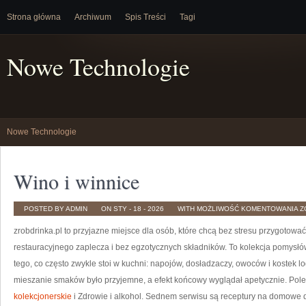
Strona główna
Archiwum
Spis Treści
Tagi
Nowe Technologie
Nowe Technologie
Wino i winnice
W
POSTED BY ADMIN
ON STY - 18 - 2026
WITH
MOŻLIWOŚĆ KOMENTOWANIA
Z
I
W
zrobdrinka.pl to przyjazne miejsce dla osób, które chcą bez stresu przygotow
restauracyjnego zaplecza i bez egzotycznych składników. To kolekcja pomysłów
tego, co często zwykle stoi w kuchni: napojów, dosładzaczy, owoców i kostek 
mieszanie smaków było przyjemne, a efekt końcowy wyglądał apetycznie. Polec
kolekcjonerskie
i Zdrowie i alkohol. Sednem serwisu są receptury na domowe dr