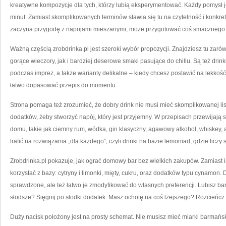
kreatywne kompozycje dla tych, którzy lubią eksperymentować. Każdy pomysł je
minut. Zamiast skomplikowanych terminów stawia się tu na czytelność i konkret
zaczyna przygodę z napojami mieszanymi, może przygotować coś smacznego
Ważną częścią zrobdrinka.pl jest szeroki wybór propozycji. Znajdziesz tu zar
gorące wieczory, jak i bardziej deserowe smaki pasujące do chillu. Są też drink
podczas imprez, a także warianty delikatne – kiedy chcesz postawić na lekkość,
łatwo dopasować przepis do momentu.
Strona pomaga też zrozumieć, że dobry drink nie musi mieć skomplikowanej lis
dodatków, żeby stworzyć napój, który jest przyjemny. W przepisach przewijają 
domu, takie jak ciemny rum, wódka, gin klasyczny, agawowy alkohol, whiskey
trafić na rozwiązania „dla każdego”, czyli drinki na bazie lemoniad, gdzie licz
Zrobdrinka.pl pokazuje, jak ograć domowy bar bez wielkich zakupów. Zamiast i
korzystać z bazy: cytryny i limonki, mięty, cukru, oraz dodatków typu cynamon. 
sprawdzone, ale też łatwo je zmodyfikować do własnych preferencji. Lubisz bar
słodsze? Sięgnij po słodki dodatek. Masz ochotę na coś lżejszego? Rozcień
Duży nacisk położony jest na prosty schemat. Nie musisz mieć miarki barmański