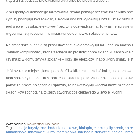
ciągu dnia, podczas prowadzenia auta albo po prostu z wyboru.
Z perspektywy domowego miksowania, strona pomaga też zrozumieć kilka prost
cytrusy podbijają kwasowość, a słodkie dodatki wyrównują kwas. Dzięki temu
pod siebie i uzyskać efekt „wow” bez tony doświadczenia. To właśnie sprytne tri
więcej niż listą receptur – to inspirator do domowych eksperymentów.
Na zrobdrinka.pl drinki są przedstawione jako domowy rytuał – coś, co można 
Zamiast komplikować, strona zachęca do prostoty: dobre składniki, sensowne 
czy masz w domu zwykłą szklankę – liczy się efekt, czyli napój, który smakuje św
Jeśli szukasz miejsca, które pomoże Ci w kilka minut zrobić koktajl na domową 
albo spokojny relaks – ta strona jest dokładnie po to. Zrobdrinka.pl daje got
pokazuje proste połączenia i sprawia, że nawet zwykły wieczór może mieć odro
składników i ochota na to, żeby stworzyć coś ciekawego w swojej kuchni.
CATEGORIES:
NOWE TECHNOLOGIE
Tagi:
atrakcje turystyczne
,
badania naukowe
,
biologia
,
chemia
,
city break
,
entr
humanistyka
,
Innowacje
,
kursy
,
matematyka
,
miejsca historyczne
,
noclegi
,
prac